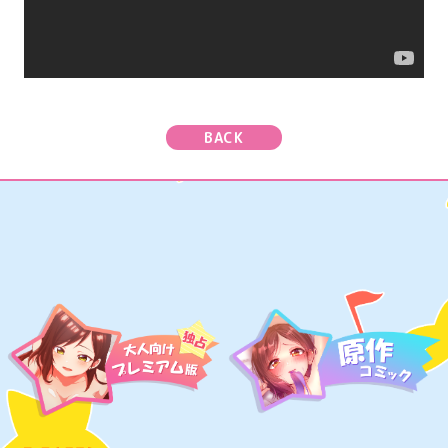
て
おんえあ
し
た
い
みゅーじっく
BACK
ぐっず
とっぷ