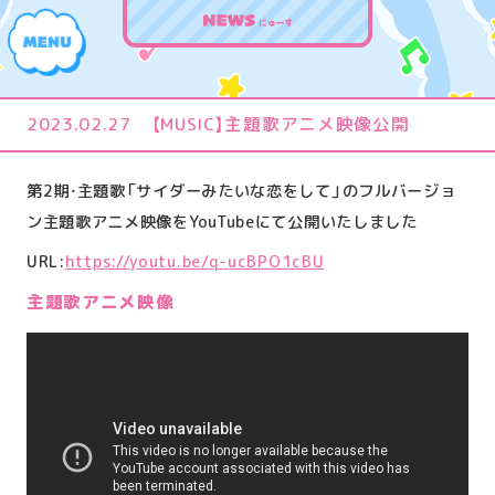
にゅーす
2023.02.27
【MUSIC】主題歌アニメ映像公開
し
ょ
第2期・主題歌「サイダーみたいな恋をして」のフルバージョ
すとーりー
う
ン主題歌アニメ映像をYouTubeにて公開いたしました
た
い
URL:
https://youtu.be/q-ucBPO1cBU
む
！
きゃらくたー
主題歌アニメ映像
２
～
歌
の
お
すたっふ/きゃすと
姉
さ
ん
だ
っ