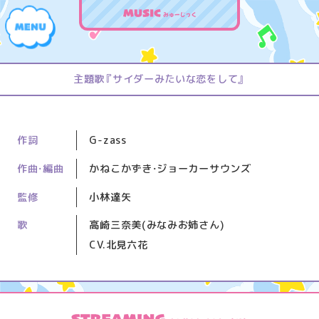
にゅーす
主題歌『サイダーみたいな恋をして』
し
ょ
すとーりー
う
作詞
G-zass
た
い
作曲・編曲
かねこかずき・ジョーカーサウンズ
む
！
きゃらくたー
２
監修
小林達矢
～
歌
歌
高崎三奈美(みなみお姉さん)
の
CV.北見六花
お
すたっふ/きゃすと
姉
さ
ん
だ
っ