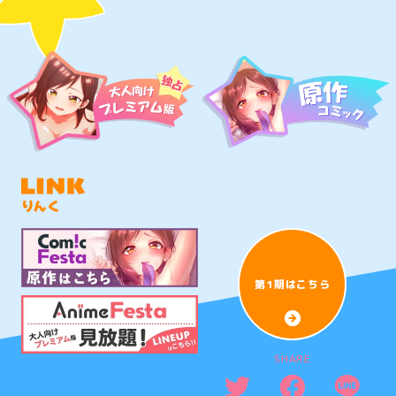
りんく
第1期はこちら
SHARE
T
F
L