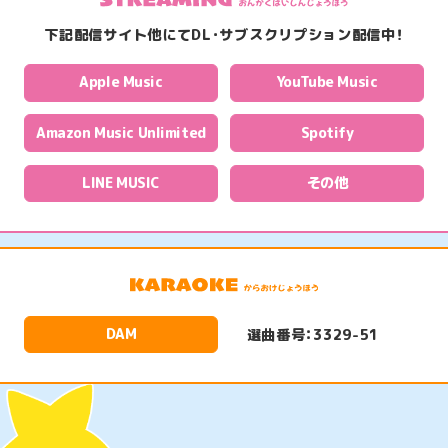
て
おんえあ
し
下記配信サイト他にてDL・サブスクリプション配信中！
た
い
Apple Music
YouTube Music
みゅーじっく
Amazon Music Unlimited
Spotify
LINE MUSIC
その他
ぐっず
とっぷ
DAM
選曲番号：3329-51