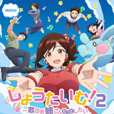
にゅーす
し
ょ
すとーりー
う
た
い
む
！
きゃらくたー
２
～
歌
の
お
すたっふ/きゃすと
姉
さ
ん
だ
っ