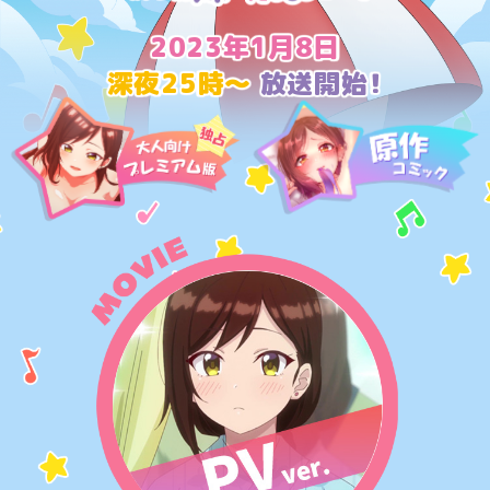
て
おんえあ
し
し
ょ
2023年1月8日
た
う
い
深夜25時～
放送開始！
た
い
みゅーじっく
む
！
２
～
歌
の
ぐっず
お
姉
さ
ん
だ
とっぷ
っ
て
し
た
い
～